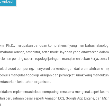
ownload
., Ph.D., merupakan panduan komprehensif yang membahas teknologi cl
emahami konsep, arsitektur, serta model layanan yang ditawarkan dalam
lemen penting seperti topologi jaringan, manajemen beban kerja, sert
volusi cloud computing, menyoroti perkembangan dari era mainframe hin
 penulis mengulas topologi jaringan dan perangkat lunak yang mendukung
erdasarkan kebutuhan organisasi.
 dalam implementasi cloud computing, terutama mengenai aspek keamana
a dari perusahaan besar seperti Amazon EC2, Google App Engine, dan Mi
i.