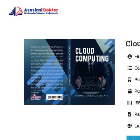
Home
Clo
Fir
Cat
Pub
Pub
IS
Pa
La