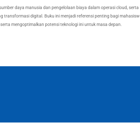
sumber daya manusia dan pengelolaan biaya dalam operasi cloud, sert
 transformasi digital. Buku ini menjadi referensi penting bagi mahasisw
serta mengoptimalkan potensi teknologi ini untuk masa depan.