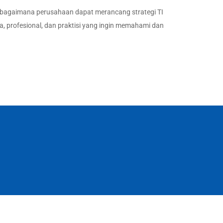
a bagaimana perusahaan dapat merancang strategi TI
a, profesional, dan praktisi yang ingin memahami dan