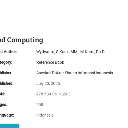
About Us
ADSII Members
ADSII Activities
ADSII 
ud Computing
st Author:
Wydyanto, S.Kom., MM., M.Kom., Ph.D
egory:
Reference Book
lisher:
Asosiasi Doktor Sistem Informasi Indonesia
lished:
July 23, 2025
BN:
978-634-04-1829-3
ges:
258
nguage:
Indonesia