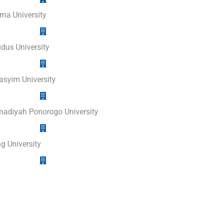
ma University
dus University
syim University
diyah Ponorogo University
 University
ty of Amikom Yogyakarta